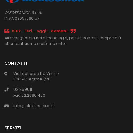
OLEOTECNICA S.p.A.
P.IVA 09057380157
1962... ieri... oggi... domani.
All'avanguardia nelle tecnologie, per un domani sempre più
attento all'uomo e all'ambiente.
CONTATTI
Via Leonardo Da Vinci, 7
20054 Segrate (MI)
02.269011
Fax: 02.26901400
info@oleotecnica.it
SERVIZI