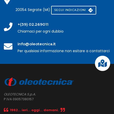
20054 Segrate (MI)
SEGUI INDICAZIONI
+(39) 02.269011
Chiamaci per ogni dubbio
info@oleotecnica.it
Per qualsiasi informazione non esitare a contattarci
OLEOTECNICA S.p.A.
P.IVA 09057380157
1962... ieri... oggi... domani.